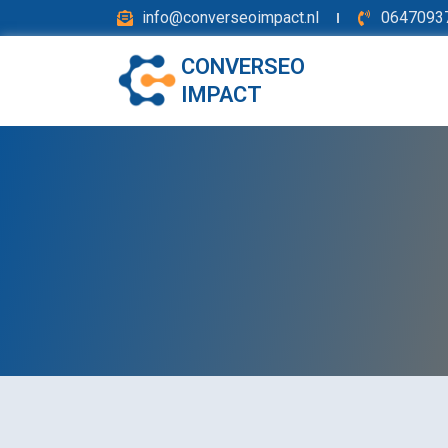
Skip
info@converseoimpact.nl
0647093
to
content
CONVERSEO
IMPACT